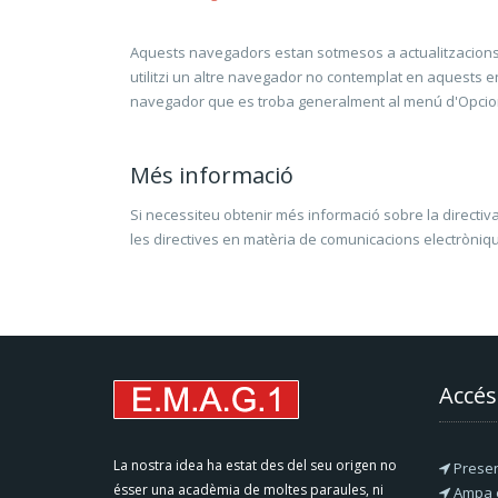
Aquests navegadors estan sotmesos a actualitzacions 
utilitzi un altre navegador no contemplat en aquests e
navegador que es troba generalment al menú d'Opcions, 
Més informació
Si necessiteu obtenir més informació sobre la directiva
les directives en matèria de comunicacions electròniqu
Accés
La nostra idea ha estat des del seu origen no
Presen
ésser una acadèmia de moltes paraules, ni
Ampa e