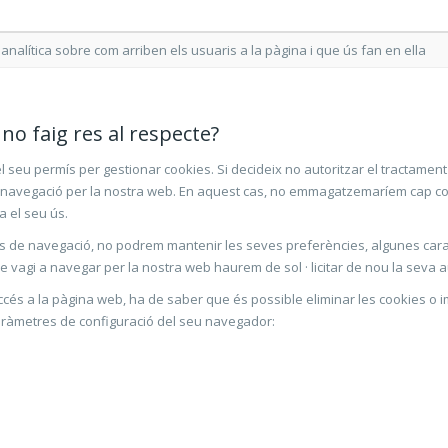
analítica sobre com arriben els usuaris a la pàgina i que ús fan en ella
 no faig res al respecte?
 seu permís per gestionar cookies. Si decideix no autoritzar el tractament 
a navegació per la nostra web. En aquest cas, no emmagatzemaríem cap coo
a el seu ús.
s de navegació, no podrem mantenir les seves preferències, algunes cara
vagi a navegar per la nostra web haurem de sol · licitar de nou la seva au
eu accés a la pàgina web, ha de saber que és possible eliminar les cookies o
aràmetres de configuració del seu navegador: