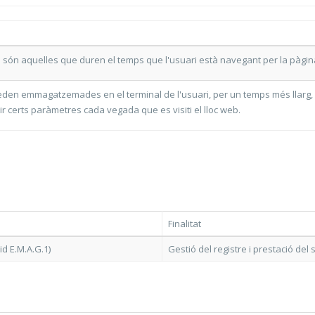
 són aquelles que duren el temps que l'usuari està navegant per la pàgina 
en emmagatzemades en el terminal de l'usuari, per un temps més llarg, faci
r certs paràmetres cada vegada que es visiti el lloc web.
Finalitat
 E.M.A.G.1)
Gestió del registre i prestació del 