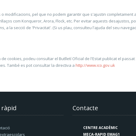
o modificacions, pel que no podem garantir que s'ajustin completament a
nllaços com Konqueror, Arora, Flock, etc. Per evitar aquests desajustos, p
a la secció de 'Privacitat'. (Si us plau, consulteu l'ajuda del seu navega
 de cookies, podeu consultar el Butlletí Oficial de l'Estat publicat el pas
es. També es pot consultar la directiva a
http://www.ico.gov.uk
 ràpid
Contacte
tació
CENTRE ACADÈMIC
xtraescolars
MECA-RAPID EMAG1