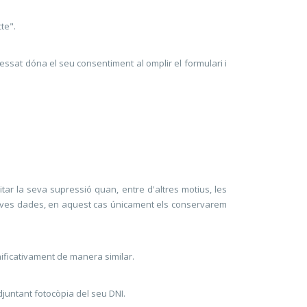
te".
essat dóna el seu consentiment al omplir el formulari i
icitar la seva supressió quan, entre d'altres motius, les
es seves dades, en aquest cas únicament els conservarem
nificativament de manera similar.
adjuntant fotocòpia del seu DNI.