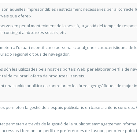
són aquelles imprescindibles i estrictament necessàries per al correcte fu
rveis que ofereix.
serveixen per al manteniment de la sessió, la gestió del temps de resposta
r contingut amb xarxes socials, etc.
eten a l'usuari especificar o personalitzar algunes característiques de 
iguració regional o tipus de navegador.
es són les utilitzades pels nostres portals Web, per elaborar perfils de na
 tal de millorar l'oferta de productes i serveis.
nt una cookie analítica es controlarien les àrees geogràfiques de major i
ies permeten la gestió dels espais publicitaris en base a criteris concrets.
itat permeten a través de la gestió de la publicitat emmagatzemar inform
s accessos i formant un perfil de preferències de l'usuari, per oferir public