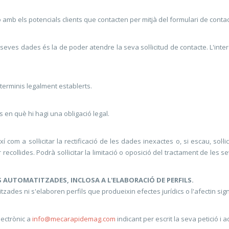
ió amb els potencials clients que contacten per mitjà del formulari de contac
seves dades és la de poder atendre la seva sol·licitud de contacte. L'inter
erminis legalment establerts.
 en què hi hagi una obligació legal.
com a sol·licitar la rectificació de les dades inexactes o, si escau, sol·l
 recollides. Podrà sol·licitar la limitació o oposició del tractament de l
S AUTOMATITZADES, INCLOSA A L'ELABORACIÓ DE PERFILS.
tzades ni s'elaboren perfils que produeixin efectes jurídics o l'afectin sig
lectrònic a
info@mecarapidemag.com
indicant per escrit la seva petició i 