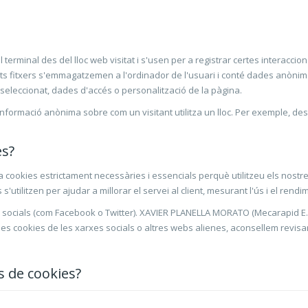
 terminal des del lloc web visitat i s'usen per a registrar certes interac
s fitxers s'emmagatzemen a l'ordinador de l'usuari i conté dades anònims 
 seleccionat, dades d'accés o personalització de la pàgina.
nformació anònima sobre com un visitant utilitza un lloc. Per exemple, des 
es?
ookies estrictament necessàries i essencials perquè utilitzeu els nostres 
tilitzen per ajudar a millorar el servei al client, mesurant l'ús i el rendim
 socials (com Facebook o Twitter). XAVIER PLANELLA MORATO (Mecarapid E.M.
s cookies de les xarxes socials o altres webs alienes, aconsellem revisar
s de cookies?