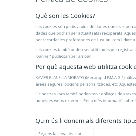
Què son les Cookies?
Les cookies són petits arxius de dades que es reben al
dades que podran ser actualitzats i recuperats. Aquest
per recordar les preferències de l'usuari, com l'idioma
Les cookies també poden ser utilitzades per registrar i
'banner' publicitari per arribar.
Per què aquesta web utilitza cooki
XAVIER PLANELLA MORATO (Mecarapid E.M.A.G.1) utilitza c
àrees segures, opcions personalitzades, etc. Aquestes s'u
Els nostres llocs també poden tenir enllaços de xarxes
aquestes webs externes. Per a més informació sobre le
Quin ús li donem als diferents tipu
Segons la seva finalitat