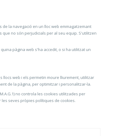
cions de la navegació en un lloc web emmagatzemant
que no són perjudicials per al seu equip. S'utilitzen
quina pàgina web s'ha accedit, o si ha utilitzat un
llocs web i els permetin moure lliurement, utilitzar
ent de la pàgina, per optimitzar i personalitzar-la.
A.G.1) no controla les cookies utilitzades per
 les seves pròpies polítiques de cookies.