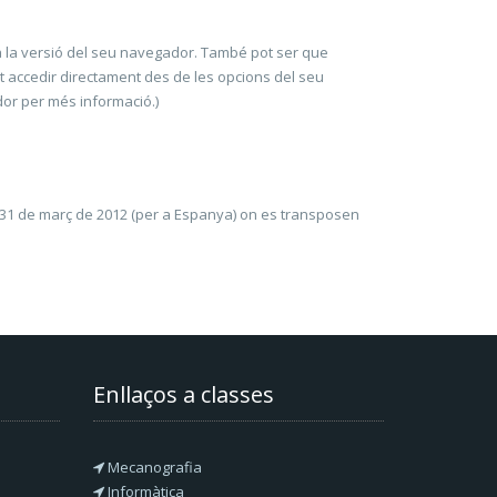
 la versió del seu navegador. També pot ser que
ot accedir directament des de les opcions del seu
dor per més informació.)
sat 31 de març de 2012 (per a Espanya) on es transposen
Enllaços a classes
Mecanografia
Informàtica