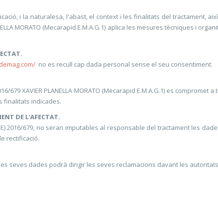
cació, i la naturalesa, l'abast, el context i les finalitats del tractament, ai
ANELLA MORATO (Mecarapid E.M.A.G.1) aplica les mesures tècniques i organi
ECTAT.
idemag.com/
no es recull cap dada personal sense el seu consentiment.
E) 2016/679 XAVIER PLANELLA MORATO (Mecarapid E.M.A.G.1) es compromet a 
 finalitats indicades.
ENT DE L'AFECTAT.
 (UE) 2016/679, no seran imputables al responsable del tractament les dade
e rectificació.
les seves dades podrà dirigir les seves reclamacions davant les autoritat