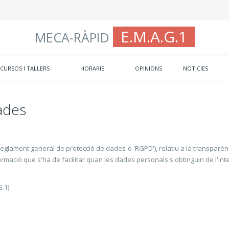
E.M.A.G.1
MECA-RÀPID
CURSOS I TALLERS
HORARIS
OPINIONS
NOTICIES
dades
lament general de protecció de dades o 'RGPD'), relatiu a la transparènci
 informació que s'ha de facilitar quan les dades personals s'obtinguin de l'int
.1)