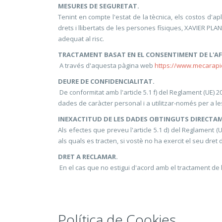
MESURES DE SEGURETAT.
Tenint en compte l'estat de la tècnica, els costos d'apli
drets i llibertats de les persones físiques, XAVIER PL
adequat al risc.
TRACTAMENT BASAT EN EL CONSENTIMENT DE L'AF
A través d'aquesta pàgina web
https://www.mecarap
DEURE DE CONFIDENCIALITAT.
De conformitat amb l'article 5.1 f) del Reglament (U
dades de caràcter personal i a utilitzar-només per a les
INEXACTITUD DE LES DADES OBTINGUTS DIRECTAM
Als efectes que preveu l'article 5.1 d) del Reglament
als quals es tracten, si vostè no ha exercit el seu dret d
DRET A RECLAMAR.
En el cas que no estigui d'acord amb el tractament de 
Política de Cookies