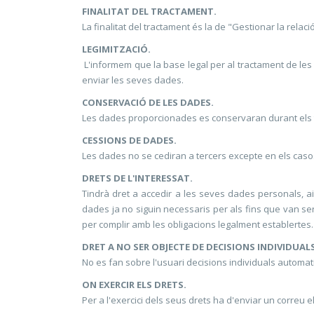
FINALITAT DEL TRACTAMENT.
La finalitat del tractament és la de "Gestionar la relac
LEGIMITZACIÓ.
L'informem que la base legal per al tractament de les 
enviar les seves dades.
CONSERVACIÓ DE LES DADES.
Les dades proporcionades es conservaran durant els t
CESSIONS DE DADES.
Les dades no se cediran a tercers excepte en els casos
DRETS DE L'INTERESSAT.
Tindrà dret a accedir a les seves dades personals, així 
dades ja no siguin necessaris per als fins que van ser
per complir amb les obligacions legalment establertes.
DRET A NO SER OBJECTE DE DECISIONS INDIVIDUAL
No es fan sobre l'usuari decisions individuals automati
ON EXERCIR ELS DRETS.
Per a l'exercici dels seus drets ha d'enviar un correu e