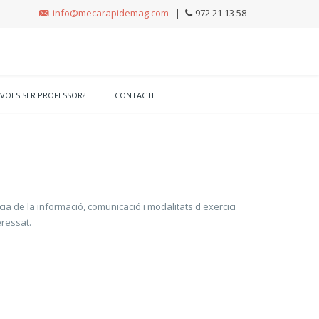
info@mecarapidemag.com
|
972 21 13 58
VOLS SER PROFESSOR?
CONTACTE
a de la informació, comunicació i modalitats d'exercici
eressat.