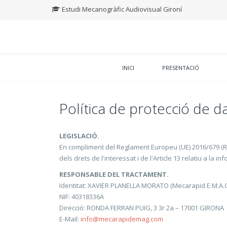
Estudi Mecanogràfic Audiovisual Gironí
INICI
PRESENTACIÓ
Política de protecció de 
LEGISLACIÓ.
En compliment del Reglament Europeu (UE) 2016/679 (Reg
dels drets de l'interessat i de l'Article 13 relatiu a la
RESPONSABLE DEL TRACTAMENT.
Identitat: XAVIER PLANELLA MORATO (Mecarapid E.M.A.G
NIF: 40318336A
Direcció: RONDA FERRAN PUIG, 3 3r 2a – 17001 GIRONA
E-Mail:
info@mecarapidemag.com