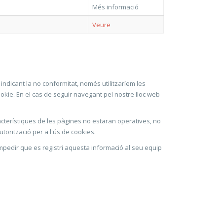
Més informació
Veure
indicant la no conformitat, només utilitzaríem les
kie. En el cas de seguir navegant pel nostre lloc web
cterístiques de les pàgines no estaran operatives, no
torització per a l'ús de cookies.
 impedir que es registri aquesta informació al seu equip