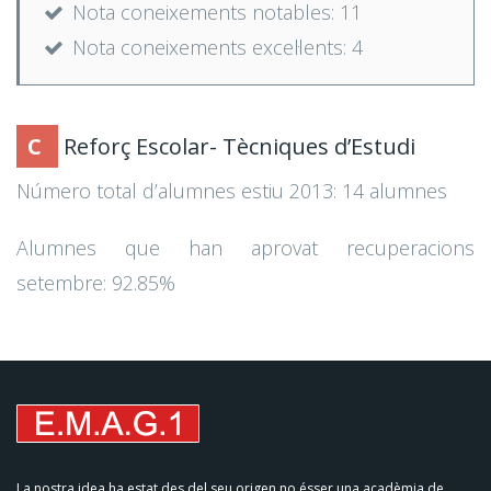
Nota coneixements notables: 11
Nota coneixements excel·lents: 4
C
Reforç Escolar- Tècniques d’Estudi
Número total d’alumnes estiu 2013: 14 alumnes
Alumnes que han aprovat recuperacions
setembre: 92.85%
La nostra idea ha estat des del seu origen no ésser una acadèmia de