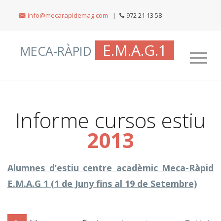
info@mecarapidemag.com
|
972 21 13 58
E.M.A.G.1
MECA-RÀPID
Informe cursos estiu
2013
Alumnes d’estiu centre acadèmic Meca-Ràpid
E.M.A.G 1 (1 de Juny fins al 19 de Setembre)