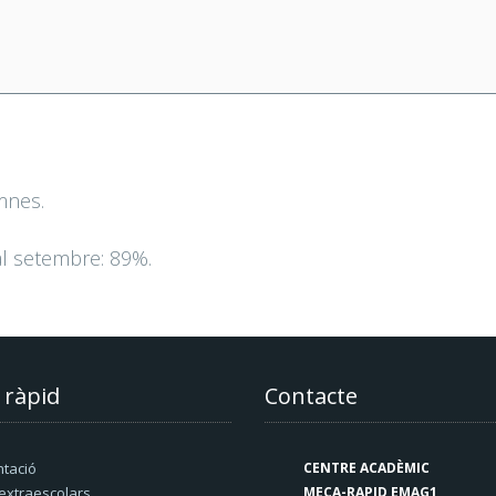
mnes.
l setembre: 89%.
 ràpid
Contacte
tació
CENTRE ACADÈMIC
xtraescolars
MECA-RAPID EMAG1