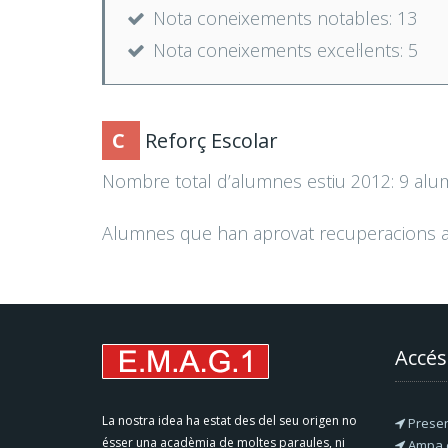
Nota coneixements notables: 13
Nota coneixements excel·lents: 5
C
Reforç Escolar
Nombre total d’alumnes estiu 2012: 9 alu
Alumnes que han aprovat recuperacions a
Accés
La nostra idea ha estat des del seu origen no
Presen
ésser una acadèmia de moltes paraules, ni
Ampa e