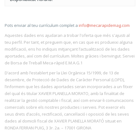
Pots enviar al teu currículum complet a
info@mecarapidemag.com
Aquestes dades ens ajudaran a trobar l'oferta que més s'ajusti al
teu perfil. Per tant, et preguem que, en cas que es produeixi alguna
modificació, ens ho indiquis mitjançant l’actualització de les dades
aportades, així com del currículum. Moltes gràcies i benvingut. Servei
de Borsa de Treball Meca-ràpid E.M.A.G.1
D’acord amb l’establert per la Llei Orgànica 15/1999, de 13 de
desembre, de Protecció de Dades de Caràcter Personal (LOPD),
l’informem que les dades aportades seran incorporades a un fitxer
del qual és titular XAVIER PLANELLA MORATO, amb la finalitat de
realitzar la gestió comptable i fiscal, així com enviar-li comunicacions
comercials sobre els nostres productes i serveis. Pot exercir els
seus drets d’accés, rectificació, cancel·lació i oposició de les seves
dades al domicili fiscal de XAVIER PLANELLA MORATÓ situat en
RONDA FERRAN PUIG, 3 3r. 2a. – 17001 GIRONA