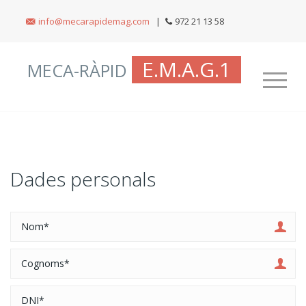
info@mecarapidemag.com
|
972 21 13 58
E.M.A.G.1
MECA-RÀPID
Dades personals